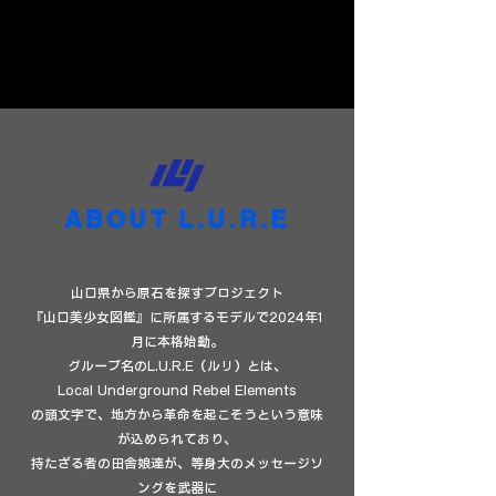
ABOUT L.U.R.E
山口県から原石を探すプロジェクト
『山口美少女図鑑』に所属するモデルで2024年1
月に本格始動。
グループ名のL.U.R.E（ルリ）とは、
Local Underground Rebel Elements
の頭文字で、地方から革命を起こそう​という意味
が込められており、
持たざる者の田舎娘達が、
等身大のメッセージソ
ングを武器に