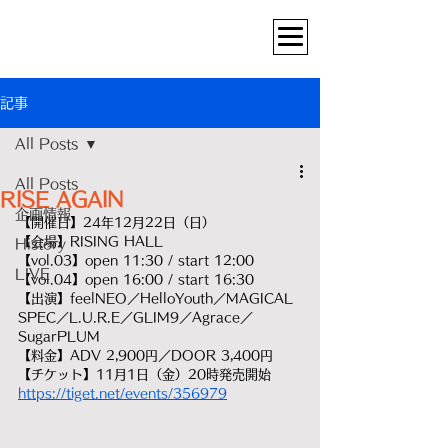
記事
All Posts
All Posts
RISE AGAIN
企画情報
【開催日】24年12月22日（日）
【会場】RISING HALL
History
【vol.03】open 11:30 / start 12:00
LIVE
【vol.04】open 16:00 / start 16:30
【出演】feelNEO／HelloYouth／MAGICAL 
SPEC／L.U.R.E／GLIM9／Agrace／
SugarPLUM
【料金】ADV 2,900円／DOOR 3,400円
【チケット】11月1日（金）20時発売開始
https://tiget.net/events/356979