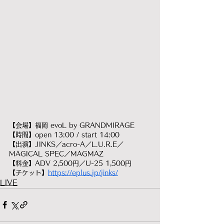
【会場】福岡 evoL by GRANDMIRAGE
【時間】open 13:00 / start 14:00
【出演】JINKS／acro-A／L.U.R.E／
MAGICAL SPEC／MAGMAZ
【料金】ADV 2,500円／U-25 1,500円
【チケット】
https://eplus.jp/jinks/
LIVE