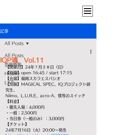
記事
All Posts
All Posts
IQP魂 Vol.11
企画情報
【開催日】24年７月２８日（日）
【時間】open 16:45 / start 17:15
History
【会場】福岡スカラエスパシオ
LIVE
【出演】MAGICAL SPEC、IQプロジェクト研
究生、
Niimo、L.U.R.E、acro-A、僕等のスイッチ
【料金】
・優先入場：4,000円
・一般：2,500円
・当日券（一般のみ）：3,000円
【チケット】
24年7月16日（火）20:00～発売