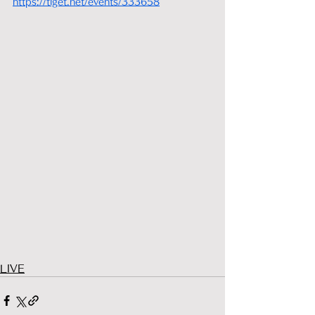
https://tiget.net/events/333658
LIVE