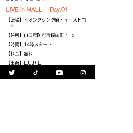
LIVE in MALL -Day.01-
【会場】イオンタウン防府・イーストコ
ート
【住所】山口県防府市鐘紡町７−１
【時間】14時スタート
【料金】無料
【出演】L.U.R.E
【備考】撮影可
NO INFO
≪Back
ALL
Next≫