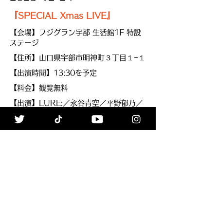
『SPECIAL Xmas LIVE』
【会場】フジグラン宇部 生活館1F 特設
ステージ
【住所】山口県宇部市明神町３丁目１−１
【出演時間】13:30を予定
【料金】観覧無料
【出演】LURE:／永谷青空／平野郁乃／
小野田吹奏楽団／他
【備考】撮影可
INFO
≪Back
ALL
Next≫